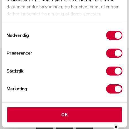
data med andre oplysninger, du har givet dem, eller som
de har indsamlet fra din brug af deres tjenester.
Samtykkevalg
Nødvendig
Præferencer
Statistik
Runetoften 18
Marketing
8210 Aarhus V
kontakt@viktech.dk
70 20 90 43
OK