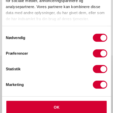
for sociale medier, annonceringspartnere og
analysepartnere. Vores partnere kan kombinere disse
data med andre oplysninger, du har givet dem, eller som
de har indsamlet fra din brug af deres tjenester.
Samtykkevalg
Nødvendig
Præferencer
Statistik
Marketing
Runetoften 18
8210 Aarhus V
kontakt@viktech.dk
OK
70 20 90 43