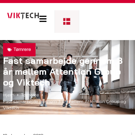
Tømrere
Fast samarbejde gennem 3
år mellem Attention Group
og Viktech
Hjem
Tømrere
Fast samarbejde gennem 3 år mellem Attention Group og
Viktech